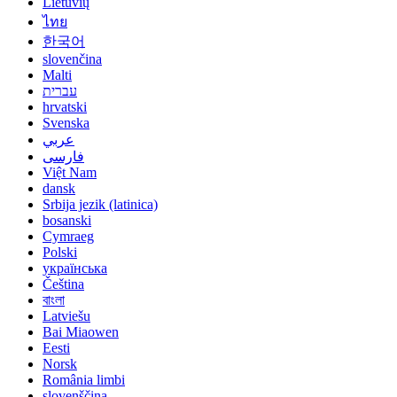
Lietuvių
ไทย
한국어
slovenčina
Malti
עברית
hrvatski
Svenska
عربي
فارسی
Việt Nam
dansk
Srbija jezik (latinica)
bosanski
Cymraeg
Polski
українська
Čeština
বাংলা
Latviešu
Bai Miaowen
Eesti
Norsk
România limbi
slovenščina