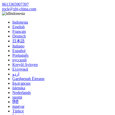
8613365907397
rock@xhj-china.com
Indonesia
Indonesia
English
Français
Deutsch
日本語
Italiano
Español
Português
русский
Kreyòl Ayisyen
Ελληνικά
اردو
Gaeilgenah Éireann
Български
íslenska
Nederlands
suomi
हिंदी
magyar
Türkçe