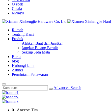
O'zbek
Català
Melayu
Rumah
Tentang Kami
Produk
Alihkan Baut dan Jangkar
Jangkar Batang Berulir
Sekrup Jeda Mata
Berita
blog
Hubungi kami
Artikel
Permintaan Penawaran
Advanced Search
0
+ Anggota Tim